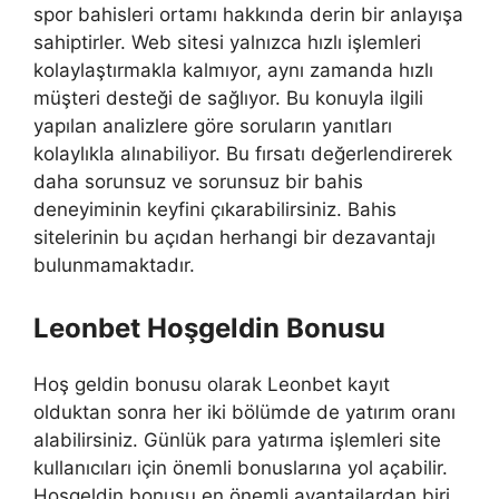
spor bahisleri ortamı hakkında derin bir anlayışa
sahiptirler. Web sitesi yalnızca hızlı işlemleri
kolaylaştırmakla kalmıyor, aynı zamanda hızlı
müşteri desteği de sağlıyor. Bu konuyla ilgili
yapılan analizlere göre soruların yanıtları
kolaylıkla alınabiliyor. Bu fırsatı değerlendirerek
daha sorunsuz ve sorunsuz bir bahis
deneyiminin keyfini çıkarabilirsiniz. Bahis
sitelerinin bu açıdan herhangi bir dezavantajı
bulunmamaktadır.
Leonbet Hoşgeldin Bonusu
Hoş geldin bonusu olarak Leonbet kayıt
olduktan sonra her iki bölümde de yatırım oranı
alabilirsiniz. Günlük para yatırma işlemleri site
kullanıcıları için önemli bonuslarına yol açabilir.
Hoşgeldin bonusu en önemli avantajlardan biri