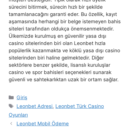
sürecini bitirmek, sürecin hızlı bir şekilde
tamamlanacağını garanti eder. Bu özellik, kayıt
aşamasında herhangi bir belge istemeyen bahis
siteleri tarafından oldukça önemsenmektedir.
Ülkemizde kurulmuş en güvenilir yasa dışı
casino sitelerinden biri olan Leonbet hızla
popülerlik kazanmakta ve köklü yasa dışı casino
sitelerinden biri haline gelmektedir. Diğer
sektörlere benzer şekilde, lisanslı kuruluşlar
casino ve spor bahisleri seçenekleri sunarak
güvenli ve sahtekarlıktan uzak bir ortam sağlar.
Kategoriler
Giriş
Etiketler
Leonbet Adresi
,
Leonbet Türk Casino
Oyunları
Leonbet Mobil Ödeme