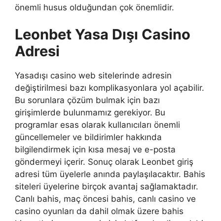
önemli husus olduğundan çok önemlidir.
Leonbet Yasa Dışı Casino
Adresi
Yasadışı casino web sitelerinde adresin
değiştirilmesi bazı komplikasyonlara yol açabilir.
Bu sorunlara çözüm bulmak için bazı
girişimlerde bulunmamız gerekiyor. Bu
programlar esas olarak kullanıcıları önemli
güncellemeler ve bildirimler hakkında
bilgilendirmek için kısa mesaj ve e-posta
göndermeyi içerir. Sonuç olarak Leonbet giriş
adresi tüm üyelerle anında paylaşılacaktır. Bahis
siteleri üyelerine birçok avantaj sağlamaktadır.
Canlı bahis, maç öncesi bahis, canlı casino ve
casino oyunları da dahil olmak üzere bahis