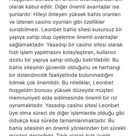
olarak kabul edilir. Diğer önemli avantajlar ise
şunlardır: Hileyi önleyen yüksek bahis oranları
ve izlenen casino oyunları gibi özellikler
sunabilmesi. Leonbet bahis sitesi kusursuz bir
yapıya sahip olup üyelerine önemli avantajlar
sağlamaktadır. Yasadışı bir casino sitesi olarak
hızlı işlem yapılmasını kolaylaştıran, kullanıcı
dostu bir yapıya sahip olduğu belirtilebilir. Bu
bahis sitesinin güvenilir olduğunu ve herhangi
bir dolandırıcılık faaliyetinde bulunmadığını
bilmek çok önemlidir. Bu nitelikler,
Leonbet
hoşgeldin bonusu
yüksek düzeyde müşteri
memnuniyeti elde edilmesinde önemli bir rol
oynamaktadır. Yasadışı casino sitesi Leonbet
üye olma süreci de diğer işlemlerde olduğu gibi
oldukça kısa sürede tamamlanmaktadır. Bu
bahis sitesinin en önemli yönlerinden biri sürekli
müşteri desteğidir. Tipik olarak hızlı üyelik