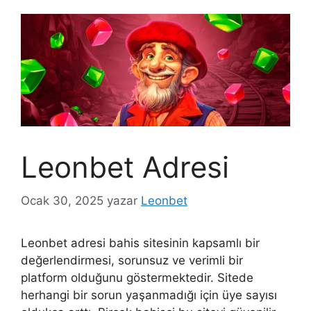
Leonbet Adresi
Ocak 30, 2025
yazar
Leonbet
Leonbet adresi bahis sitesinin kapsamlı bir
değerlendirmesi, sorunsuz ve verimli bir
platform olduğunu göstermektedir. Sitede
herhangi bir sorun yaşanmadığı için üye sayısı