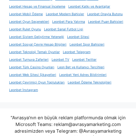
Leonbet Hesap ve Finansal İnceleme
Leonbet Katkı ve Avantajlar
Leonbet Mobil Ödeme
Leonbet Modern Bahisler
Leonbet Onayla Butonu
Leonbet Oyun Seçenekleri
Leonbet Para Yatırma
Leonbet Puan Bahisleri
Leonbet Rulet Oyunu
Leonbet Sanal Futbol Ligi
Leonbet Sistem Geliştirme Yeteneği
Leonbet Sitesi
Leonbet Sosyal Çevre Hesap Bilgileri
Leonbet Spor Bahisleri
Leonbet Teknoloji Temalı Oyunlar
Leonbet Telegram
Leonbet Turnuva Zaferleri
Leonbet TV
Leonbet Twitter
Leonbet Türk Casino Oyunları
Leon Bet ve Kullanıcı Tercihleri
Leonbet Web Sitesi Şikayetleri
Leonbet Yeni Adres Bildirimleri
Leonbet Çevrimiçi Oyun Toplulukları
Leonbet Ödeme Teknolojileri
Leonbet İnstagram
"Avrasya'nın en büyük reklam platformunda olmak için
Microsoft Teams:
reklam@avrasyamarketing.com
adresimizden veya Telegram: @Avrasyamarketing