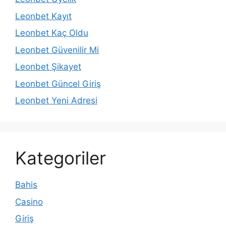
Leonbet Kayıt
Leonbet Kaç Oldu
Leonbet Güvenilir Mi
Leonbet Şikayet
Leonbet Güncel Giriş
Leonbet Yeni Adresi
Kategoriler
Bahis
Casino
Giriş