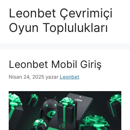
Leonbet Çevrimiçi
Oyun Toplulukları
Leonbet Mobil Giriş
Nisan 24, 2025
yazar
Leonbet