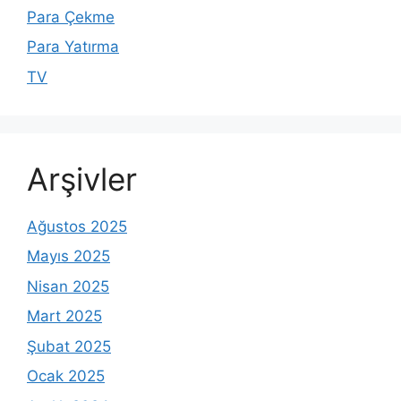
Para Çekme
Para Yatırma
TV
Arşivler
Ağustos 2025
Mayıs 2025
Nisan 2025
Mart 2025
Şubat 2025
Ocak 2025