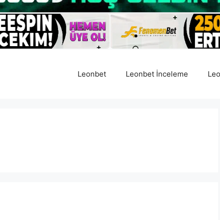
Leonbet
Leonbet İnceleme
Leo