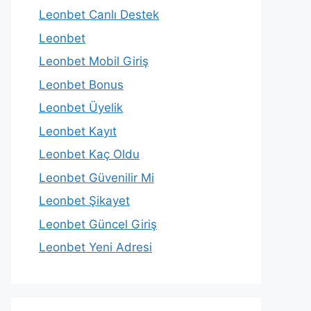
Leonbet Canlı Destek
Leonbet
Leonbet Mobil Giriş
Leonbet Bonus
Leonbet Üyelik
Leonbet Kayıt
Leonbet Kaç Oldu
Leonbet Güvenilir Mi
Leonbet Şikayet
Leonbet Güncel Giriş
Leonbet Yeni Adresi