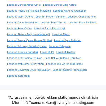
Leonbet Güncel Adres Girişi
Leonbet Güncel Giriş Adresi
Leonbet Hesap ve Finansal İnceleme
Leonbet Katkı ve Avantajlar
Leonbet Mobil Ödeme
Leonbet Modern Bahisler
Leonbet Onayla Butonu
Leonbet Oyun Seçenekleri
Leonbet Para Yatırma
Leonbet Puan Bahisleri
Leonbet Rulet Oyunu
Leonbet Sanal Futbol Ligi
Leonbet Sistem Geliştirme Yeteneği
Leonbet Sitesi
Leonbet Sosyal Çevre Hesap Bilgileri
Leonbet Spor Bahisleri
Leonbet Teknoloji Temalı Oyunlar
Leonbet Telegram
Leonbet Turnuva Zaferleri
Leonbet TV
Leonbet Twitter
Leonbet Türk Casino Oyunları
Leon Bet ve Kullanıcı Tercihleri
Leonbet Web Sitesi Şikayetleri
Leonbet Yeni Adres Bildirimleri
Leonbet Çevrimiçi Oyun Toplulukları
Leonbet Ödeme Teknolojileri
Leonbet İnstagram
"Avrasya'nın en büyük reklam platformunda olmak için
Microsoft Teams:
reklam@avrasyamarketing.com