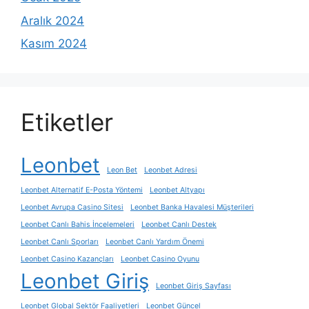
Aralık 2024
Kasım 2024
Etiketler
Leonbet
Leon Bet
Leonbet Adresi
Leonbet Alternatif E-Posta Yöntemi
Leonbet Altyapı
Leonbet Avrupa Casino Sitesi
Leonbet Banka Havalesi Müşterileri
Leonbet Canlı Bahis İncelemeleri
Leonbet Canlı Destek
Leonbet Canlı Sporları
Leonbet Canlı Yardım Önemi
Leonbet Casino Kazançları
Leonbet Casino Oyunu
Leonbet Giriş
Leonbet Giriş Sayfası
Leonbet Global Sektör Faaliyetleri
Leonbet Güncel