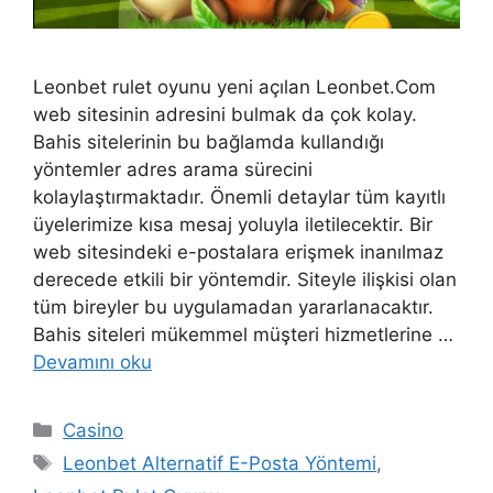
Leonbet rulet oyunu yeni açılan Leonbet.Com
web sitesinin adresini bulmak da çok kolay.
Bahis sitelerinin bu bağlamda kullandığı
yöntemler adres arama sürecini
kolaylaştırmaktadır. Önemli detaylar tüm kayıtlı
üyelerimize kısa mesaj yoluyla iletilecektir. Bir
web sitesindeki e-postalara erişmek inanılmaz
derecede etkili bir yöntemdir. Siteyle ilişkisi olan
tüm bireyler bu uygulamadan yararlanacaktır.
Bahis siteleri mükemmel müşteri hizmetlerine …
Devamını oku
Kategoriler
Casino
Etiketler
Leonbet Alternatif E-Posta Yöntemi
,