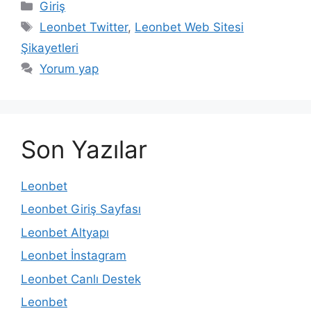
Kategoriler
Giriş
Etiketler
Leonbet Twitter
,
Leonbet Web Sitesi
Şikayetleri
Yorum yap
Son Yazılar
Leonbet
Leonbet Giriş Sayfası
Leonbet Altyapı
Leonbet İnstagram
Leonbet Canlı Destek
Leonbet