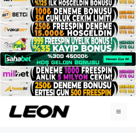
İçeriğe
atla
Menü