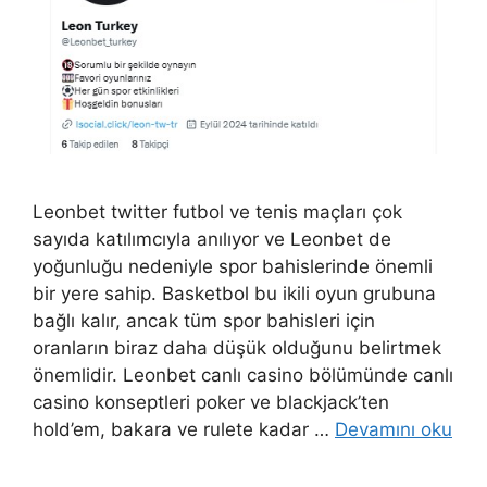
Leonbet twitter futbol ve tenis maçları çok
sayıda katılımcıyla anılıyor ve Leonbet de
yoğunluğu nedeniyle spor bahislerinde önemli
bir yere sahip. Basketbol bu ikili oyun grubuna
bağlı kalır, ancak tüm spor bahisleri için
oranların biraz daha düşük olduğunu belirtmek
önemlidir. Leonbet canlı casino bölümünde canlı
casino konseptleri poker ve blackjack’ten
hold’em, bakara ve rulete kadar …
Devamını oku