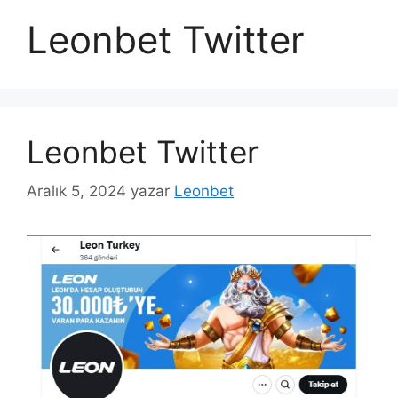
Leonbet Twitter
Leonbet Twitter
Aralık 5, 2024
yazar
Leonbet