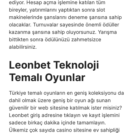
ediyor. Hesap açma işlemine katılan tüm
bireyler, yatırımlarını yaptıktan sonra slot
makinelerinde şanslarını deneme şansına sahip
olacaklar. Turnuvalar sayesinde önemli ödüller
kazanma şansına sahip oluyorsunuz. Yarışma
bittikten sonra ödülünüzü zahmetsizce
alabilirsiniz.
Leonbet Teknoloji
Temalı Oyunlar
Türkiye temalı oyunların en geniş koleksiyonu da
dahil olmak üzere geniş bir oyun ağı sunan
güvenilir bir web sitesine katılmak ister misiniz?
Leonbet giriş adresine tıklayın ve kayıt işlemini
sadece birkaç dakika içinde tamamlayın.
Ülkemiz çok sayıda casino sitesine ev sahipliği