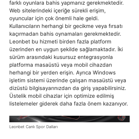
farklı oyunlara bahis yapmanız gerekmektedir.
Web sitelerindeki içeriğe sürekli erişim,
oyuncular için çok önemli hale geldi.
Kullanıcıların herhangi bir gecikme veya fırsatı
kaçırmadan bahis oynamaları gerekmektedir.
Leonbet bu hizmeti birden fazla platform
üzerinden en uygun şekilde sağlamaktadır. İki
sürüm arasındaki kusursuz entegrasyonla
platforma masaüstü veya mobil cihazdan
herhangi bir yerden erişin. Ayrıca Windows
işletim sistemi üzerinde çalışan masaüstü veya
dizüstü bilgisayarınızdan da giriş yapabilirsiniz.
Üstelik mobil cihazlar için optimize edilmiş
listelemeler giderek daha fazla önem kazanıyor.
Leonbet Canlı Spor Dalları