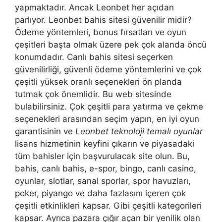
yapmaktadır. Ancak Leonbet her açıdan
parlıyor. Leonbet bahis sitesi güvenilir midir?
Ödeme yöntemleri, bonus fırsatları ve oyun
çeşitleri başta olmak üzere pek çok alanda öncü
konumdadır. Canlı bahis sitesi seçerken
güvenilirliği, güvenli ödeme yöntemlerini ve çok
çeşitli yüksek oranlı seçenekleri ön planda
tutmak çok önemlidir. Bu web sitesinde
bulabilirsiniz. Çok çeşitli para yatırma ve çekme
seçenekleri arasından seçim yapın, en iyi oyun
garantisinin ve
Leonbet teknoloji temalı oyunlar
lisans hizmetinin keyfini çıkarın ve piyasadaki
tüm bahisler için başvurulacak site olun. Bu,
bahis, canlı bahis, e-spor, bingo, canlı casino,
oyunlar, slotlar, sanal sporlar, spor havuzları,
poker, piyango ve daha fazlasını içeren çok
çeşitli etkinlikleri kapsar. Gibi çeşitli kategorileri
kapsar. Ayrıca pazara çığır açan bir yenilik olan