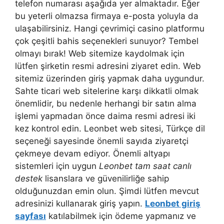
telefon numarası aşağıda yer almaktadır. Eğer
bu yeterli olmazsa firmaya e-posta yoluyla da
ulaşabilirsiniz. Hangi çevrimiçi casino platformu
çok çeşitli bahis seçenekleri sunuyor? Tembel
olmayı bırak! Web sitemize kaydolmak için
lütfen şirketin resmi adresini ziyaret edin. Web
sitemiz üzerinden giriş yapmak daha uygundur.
Sahte ticari web sitelerine karşı dikkatli olmak
önemlidir, bu nedenle herhangi bir satın alma
işlemi yapmadan önce daima resmi adresi iki
kez kontrol edin. Leonbet web sitesi, Türkçe dil
seçeneği sayesinde önemli sayıda ziyaretçi
çekmeye devam ediyor. Önemli altyapı
sistemleri için uygun
Leonbet tam saat canlı
destek
lisanslara ve güvenilirliğe sahip
olduğunuzdan emin olun. Şimdi lütfen mevcut
adresinizi kullanarak giriş yapın.
Leonbet giriş
sayfası
katılabilmek için ödeme yapmanız ve