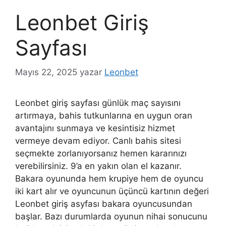
Leonbet Giriş
Sayfası
Mayıs 22, 2025
yazar
Leonbet
Leonbet giriş sayfası günlük maç sayısını
artırmaya, bahis tutkunlarına en uygun oran
avantajını sunmaya ve kesintisiz hizmet
vermeye devam ediyor. Canlı bahis sitesi
seçmekte zorlanıyorsanız hemen kararınızı
verebilirsiniz. 9’a en yakın olan el kazanır.
Bakara oyununda hem krupiye hem de oyuncu
iki kart alır ve oyuncunun üçüncü kartının değeri
Leonbet giriş asyfası bakara oyuncusundan
başlar. Bazı durumlarda oyunun nihai sonucunu