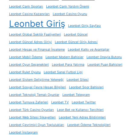
Leonbet Canlı Sporları
Leonbet Canlı Yardım Önemi
Leonbet Casino Kazançları
Leonbet Casino Oyunu
Leonbet Giriş
Leonbet Giriş Sayfası
Leonbet Global Sektör Faaliyetleri
Leonbet Güncel
Leonbet Güncel Adres Girişi
Leonbet Güncel Giriş Adresi
Leonbet Hesap ve Finansal İnceleme
Leonbet Katkı ve Avantajlar
Leonbet Mobil Ödeme
Leonbet Modern Bahisler
Leonbet Onayla Butonu
Leonbet Oyun Seçenekleri
Leonbet Para Yatırma
Leonbet Puan Bahisleri
Leonbet Rulet Oyunu
Leonbet Sanal Futbol Ligi
Leonbet Sistem Geliştirme Yeteneği
Leonbet Sitesi
Leonbet Sosyal Çevre Hesap Bilgileri
Leonbet Spor Bahisleri
Leonbet Teknoloji Temalı Oyunlar
Leonbet Telegram
Leonbet Turnuva Zaferleri
Leonbet TV
Leonbet Twitter
Leonbet Türk Casino Oyunları
Leon Bet ve Kullanıcı Tercihleri
Leonbet Web Sitesi Şikayetleri
Leonbet Yeni Adres Bildirimleri
Leonbet Çevrimiçi Oyun Toplulukları
Leonbet Ödeme Teknolojileri
Leonbet İnstagram