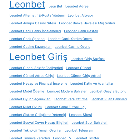
Leonbet
Leon Bet
Leonbet Adresi
Leonbet Alternatif E-Posta Yöntemi
Leonbet Altyapı
Leonbet Avrupa Casino Sitesi
Leonbet Banka Havalesi Müşterileri
Leonbet Canlı Bahis İncelemeleri
Leonbet Canlı Destek
Leonbet Canlı Sporları
Leonbet Canlı Yardım Önemi
Leonbet Casino Kazançları
Leonbet Casino Oyunu
Leonbet Giriş
Leonbet Giriş Sayfası
Leonbet Global Sektör Faaliyetleri
Leonbet Güncel
Leonbet Güncel Adres Girişi
Leonbet Güncel Giriş Adresi
Leonbet Hesap ve Finansal İnceleme
Leonbet Katkı ve Avantajlar
Leonbet Mobil Ödeme
Leonbet Modern Bahisler
Leonbet Onayla Butonu
Leonbet Oyun Seçenekleri
Leonbet Para Yatırma
Leonbet Puan Bahisleri
Leonbet Rulet Oyunu
Leonbet Sanal Futbol Ligi
Leonbet Sistem Geliştirme Yeteneği
Leonbet Sitesi
Leonbet Sosyal Çevre Hesap Bilgileri
Leonbet Spor Bahisleri
Leonbet Teknoloji Temalı Oyunlar
Leonbet Telegram
Leonbet Turnuva Zaferleri
Leonbet TV
Leonbet Twitter