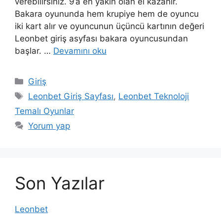
verebilirsiniz. 9’a en yakın olan el kazanır.
Bakara oyununda hem krupiye hem de oyuncu
iki kart alır ve oyuncunun üçüncü kartının değeri
Leonbet giriş asyfası bakara oyuncusundan
başlar. …
Devamını oku
Kategoriler
Giriş
Etiketler
Leonbet Giriş Sayfası
,
Leonbet Teknoloji
Temalı Oyunlar
Yorum yap
Son Yazılar
Leonbet