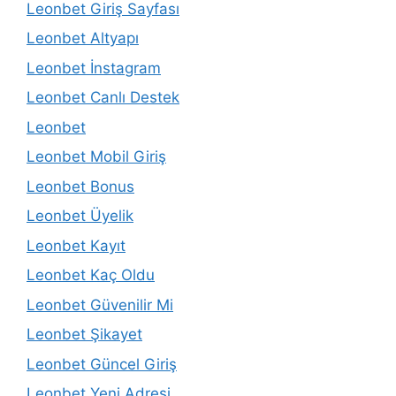
Leonbet Giriş Sayfası
Leonbet Altyapı
Leonbet İnstagram
Leonbet Canlı Destek
Leonbet
Leonbet Mobil Giriş
Leonbet Bonus
Leonbet Üyelik
Leonbet Kayıt
Leonbet Kaç Oldu
Leonbet Güvenilir Mi
Leonbet Şikayet
Leonbet Güncel Giriş
Leonbet Yeni Adresi