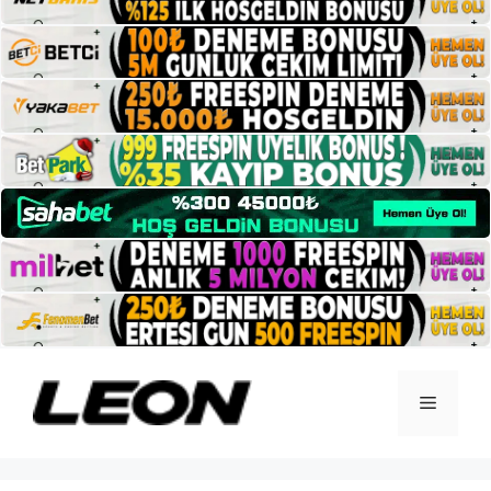
İçeriğe
atla
Menü